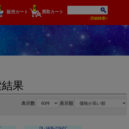
0
0
販売カート
買取カート
詳細検索>
索結果
表示数
表示順
C
DL-JA06-219-EC