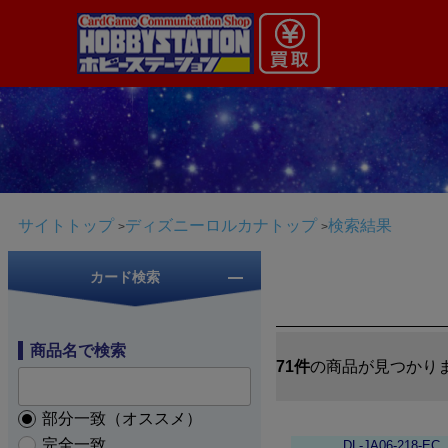
サイトトップ
ディズニーロルカナトップ
検索結果
カード検索
商品名で検索
71件
の商品が見つかり
部分一致（オススメ）
完全一致
DL-JA06-218-EC