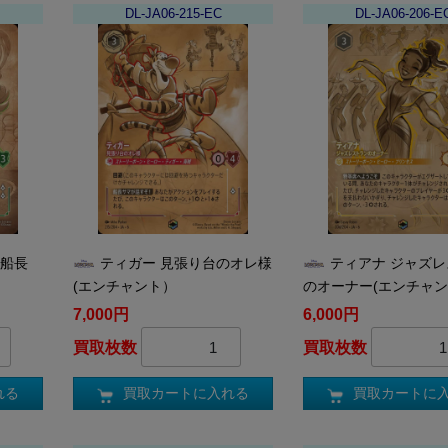
DL-JA06-215-EC
DL-JA06-206-E
賊船長
ティガー 見張り台のオレ様
ティアナ ジャズ
(エンチャント）
のオーナー(エンチャ
7,000円
6,000円
買取枚数
買取枚数
れる
買取カートに入れる
買取カートに