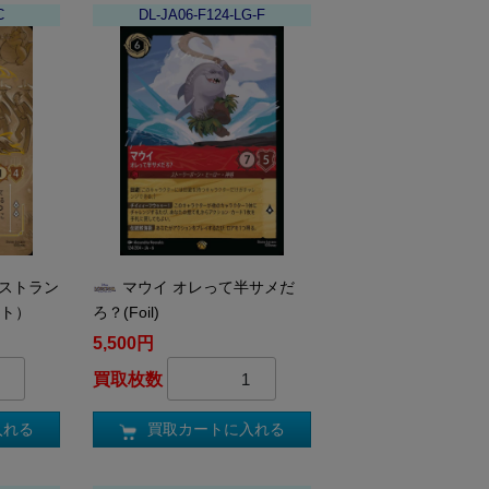
C
DL-JA06-F124-LG-F
レストラン
マウイ オレって半サメだ
ント）
ろ？(Foil)
5,500円
買取枚数
入れる
買取カートに入れる