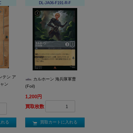
C
DL-JA06-F191-R-F
ンテン ア
カルホーン 海兵隊軍曹
チャン
(Foil)
1,200円
買取枚数
買取カートに入れる
入れる