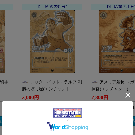
DL-JA06-220-EC
DL-JA06-221-E
の騎手
レック・イット・ラルフ 剛
アメリア船長 レ
腕の壊し屋(エンチャント）
揮官(エンチャント）
3,000円
2,800円
買取枚数
買取枚数
れる
買取カートに入れる
買取カートに