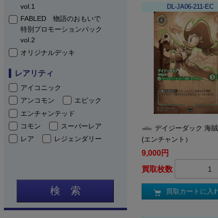
vol.1
DL-JA06-211-EC
FABLED 物語のおもいで
特別プロモーションパック
vol.2
オリジナルデッキ
レアリティ
アイコニック
アンコモン
エピック
エンチャンテッド
コモン
スーパーレア
デイジーダック 海
レア
レジェンダリー
(エンチャント）
9,000円
買取枚数
検 索
買取カートに入