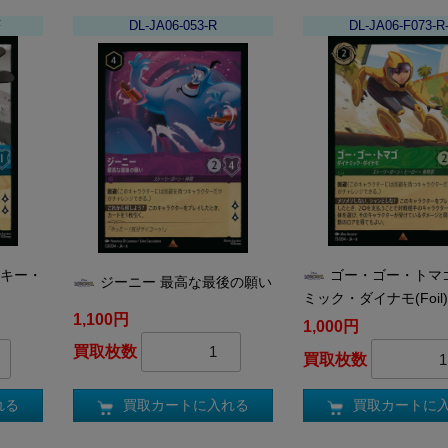
F
DL-JA06-053-R
DL-JA06-F073-R
ッキー・
ゴー・ゴー・トマ
ジーニー 最高な最後の願い
ミック・ダイナモ(Foil
1,100円
1,000円
買取枚数
買取枚数
買取カートに入れる
れる
買取カートに