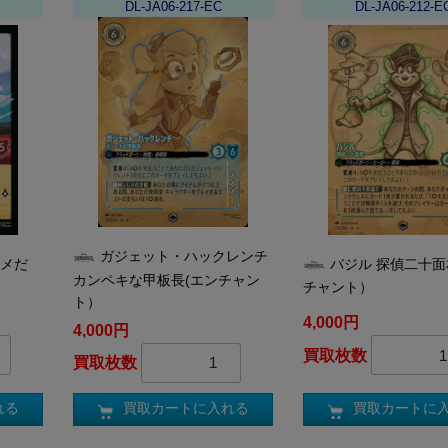
DL-JA06-217-EC
DL-JA06-212-E
ガジェット・ハックレンチ
サメだ
バジル 探偵二十面
カンペキな甲板長(エンチャン
チャント）
ト）
4,000円
4,000円
買取枚数
買取枚数
れる
買取カートに
買取カートに入れる