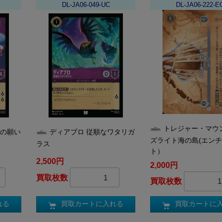
DL-JA06-049-UC
DL-JA06-222-E
トレジャー・マウ
後の願い
ディアブロ 従順なワタリガ
ズライト海の島(エン
ラス
ト）
2,500円
2,000円
買取枚数
買取枚数
れる
買取カートに入れる
買取カートに