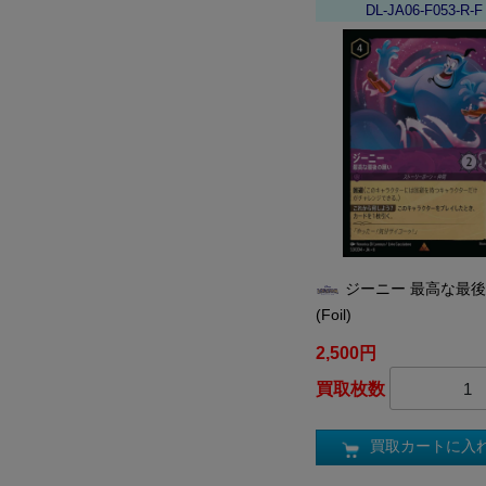
DL-JA06-F053-R-F
ジーニー 最高な最
(Foil)
2,500円
買取枚数
買取カートに入