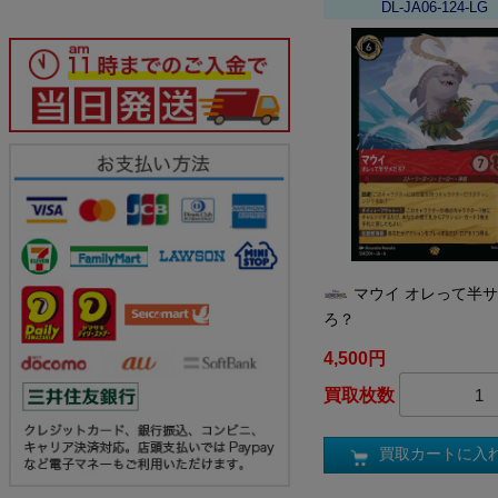
DL-JA06-124-LG
マウイ オレって半
ろ？
4,500円
買取枚数
買取カートに入