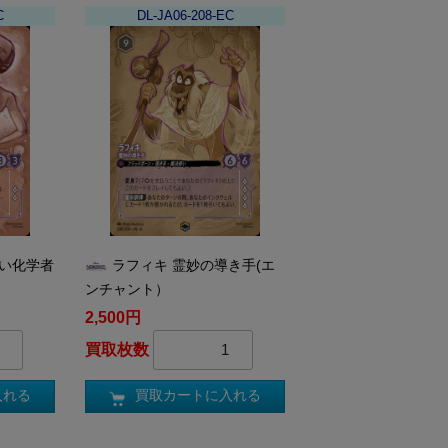
C
DL-JA06-208-EC
しい化学者
ラフィキ 霊妙の導き手(エ
ンチャント）
2,500円
買取枚数
入れる
買取カートに入れる