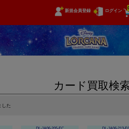
新規会員登録
ログイン
カード買取検
ました
DL-JA06-205-EC
DL-JA06-213-E