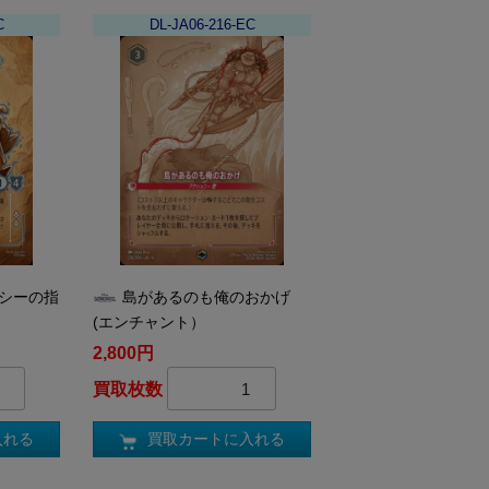
C
DL-JA06-216-EC
ガシーの指
島があるのも俺のおかげ
(エンチャント）
2,800円
買取枚数
入れる
買取カートに入れる