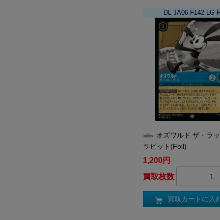
DL-JA06-F142-LG-
オズワルド ザ・ラ
ラビット(Foil)
1,200円
買取枚数
買取カートに入