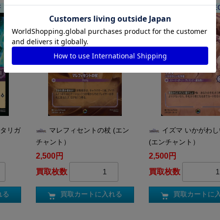
F
DL-JA06-210-EC
DL-JA06-209-E
ワタリガ
マレフィセントの杖 (エン
イズマ いかがわ
チャント）
(エンチャント）
2,500円
2,500円
買取枚数
買取枚数
れる
買取カートに入れる
買取カートに