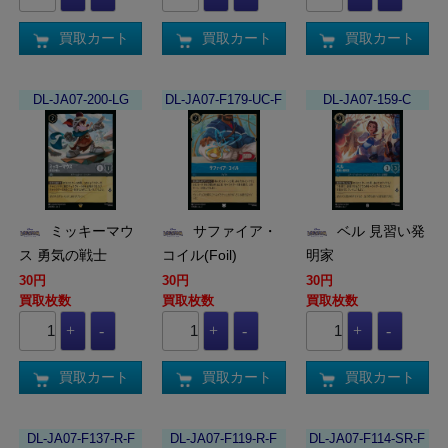
買取カート
買取カート
買取カート
DL-JA07-200-LG
DL-JA07-F179-UC-F
DL-JA07-159-C
ミッキーマウ
サファイア・
ベル 見習い発
ス 勇気の戦士
コイル(Foil)
明家
30円
30円
30円
買取枚数
買取枚数
買取枚数
買取カート
買取カート
買取カート
DL-JA07-F137-R-F
DL-JA07-F119-R-F
DL-JA07-F114-SR-F