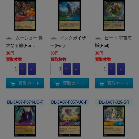
ムーシュー 偉
インクガイザ
ピート 宇宙海
大なる龍(Foi…
ー(Foil)
賊(Foil)
30円
30円
30円
買取枚数
買取枚数
買取枚数
買取カート
買取カート
買取カート
DL-JA07-F074-LG-F
DL-JA07-F057-UC-F
DL-JA07-029-SR