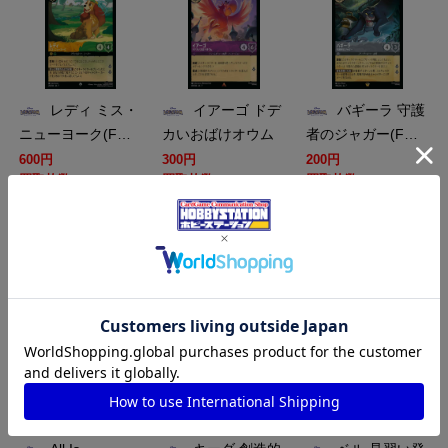
レディ ミス・
イアーゴ ドデ
バギーラ 守護
ニューヨーク(F…
カいおばけオウム
者のジャガー(F…
600円
300円
200円
買取枚数
買取枚数
買取枚数
買取カート
買取カート
買取カート
DL-JA07-F178-R-F
DL-JA07-164-R
DL-JA07-F159-C-F