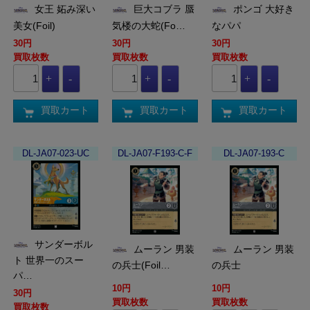
女王 妬み深い
巨大コブラ 蜃
ポンゴ 大好き
美女(Foil)
気楼の大蛇(Fo…
なパパ
30円
30円
30円
買取枚数
買取枚数
買取枚数
買取カート
買取カート
買取カート
DL-JA07-023-UC
DL-JA07-F193-C-F
DL-JA07-193-C
サンダーボル
ムーラン 男装
ムーラン 男装
ト 世界一のスー
の兵士(Foil…
の兵士
パ…
10円
10円
30円
買取枚数
買取枚数
買取枚数