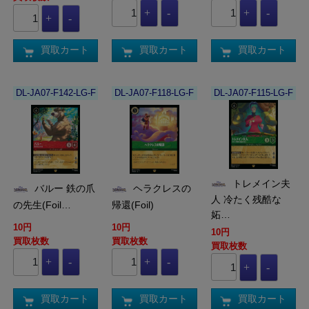
買取カート
買取カート
買取カート
DL-JA07-F142-LG-F
DL-JA07-F118-LG-F
DL-JA07-F115-LG-F
トレメイン夫
バルー 鉄の爪
ヘラクレスの
人 冷たく残酷な
の先生(Foil…
帰還(Foil)
妬…
10円
10円
10円
買取枚数
買取枚数
買取枚数
買取カート
買取カート
買取カート