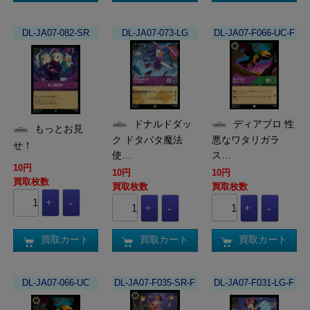
DL-JA07-082-SR
DL-JA07-073-LG
DL-JA07-F066-UC-F
ドナルドダッ
ディアブロ 性
もっとお見
ク ドタバタ魔法
悪なワタリガラ
せ！
使…
ス…
10円
10円
10円
買取枚数
買取枚数
買取枚数
買取カート
買取カート
買取カート
DL-JA07-066-UC
DL-JA07-F035-SR-F
DL-JA07-F031-LG-F