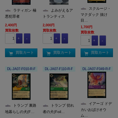
スクルージ・
ラティガン 極
よみがえるア
マクダック 抜け
悪犯罪者
トランティス
目…
2,400円
2,000円
1,700円
買取枚数
買取枚数
買取枚数
買取カート
買取カート
買取カート
DL-JA07-F010-R-F
DL-JA07-F110-R-F
DL-JA07-F049-R-F
イアーゴ ドデ
トランプ 裏路
トランプ 切れ
カいおばけオウ
地暮らしの犬(F…
者の犬(Foil…
ム…