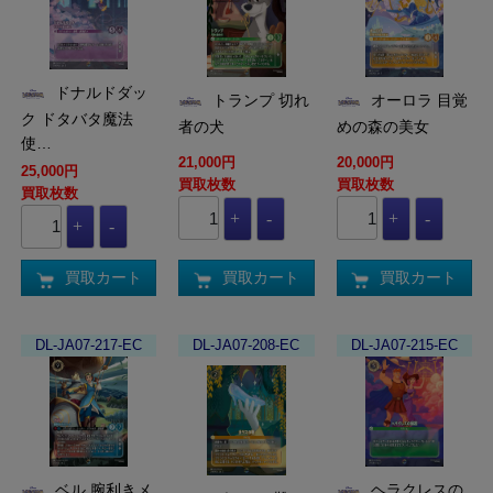
ドナルドダッ
トランプ 切れ
オーロラ 目覚
ク ドタバタ魔法
者の犬
めの森の美女
使…
21,000円
20,000円
25,000円
買取枚数
買取枚数
買取枚数
買取カート
買取カート
買取カート
DL-JA07-217-EC
DL-JA07-208-EC
DL-JA07-215-EC
ベル 腕利きメ
ヘラクレスの