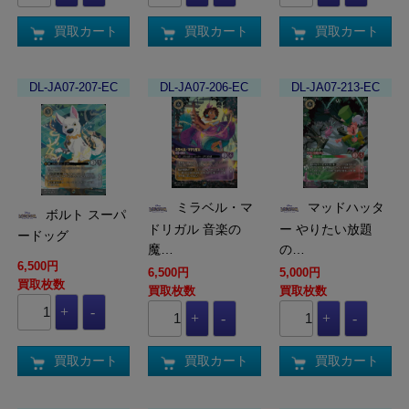
買取カート
買取カート
買取カート
DL-JA07-207-EC
DL-JA07-206-EC
DL-JA07-213-EC
ミラベル・マ
マッドハッタ
ボルト スーパ
ドリガル 音楽の
ー やりたい放題
ードッグ
魔…
の…
6,500円
6,500円
5,000円
買取枚数
買取枚数
買取枚数
買取カート
買取カート
買取カート