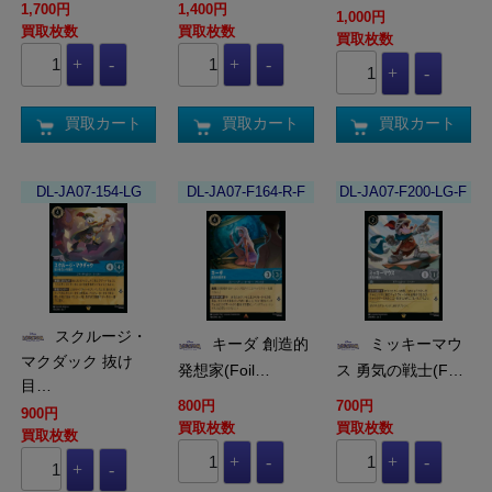
1,700円
1,400円
1,000円
買取枚数
買取枚数
買取枚数
買取カート
買取カート
買取カート
DL-JA07-154-LG
DL-JA07-F164-R-F
DL-JA07-F200-LG-F
スクルージ・
キーダ 創造的
ミッキーマウ
マクダック 抜け
発想家(Foil…
ス 勇気の戦士(F…
目…
800円
700円
900円
買取枚数
買取枚数
買取枚数