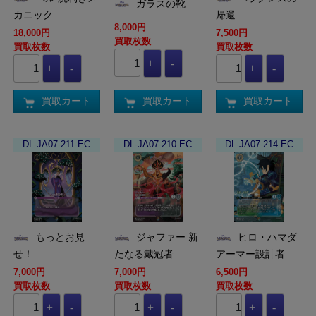
ガラスの靴
カニック
帰還
8,000円
18,000円
7,500円
買取枚数
買取枚数
買取枚数
買取カート
買取カート
買取カート
DL-JA07-211-EC
DL-JA07-210-EC
DL-JA07-214-EC
もっとお見
ジャファー 新
ヒロ・ハマダ
せ！
たなる戴冠者
アーマー設計者
7,000円
7,000円
6,500円
買取枚数
買取枚数
買取枚数