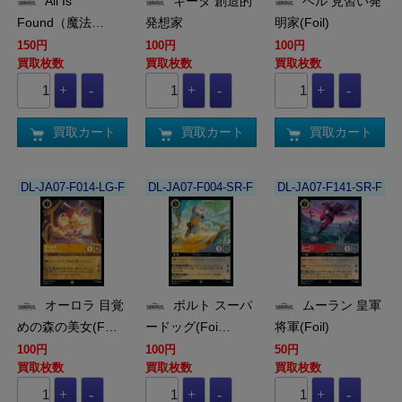
All Is
キーダ 創造的
ベル 見習い発
Found（魔法…
発想家
明家(Foil)
150円
100円
100円
買取枚数
買取枚数
買取枚数
買取カート
買取カート
買取カート
DL-JA07-F014-LG-F
DL-JA07-F004-SR-F
DL-JA07-F141-SR-F
オーロラ 目覚
ボルト スーパ
ムーラン 皇軍
めの森の美女(F…
ードッグ(Foi…
将軍(Foil)
100円
100円
50円
買取枚数
買取枚数
買取枚数