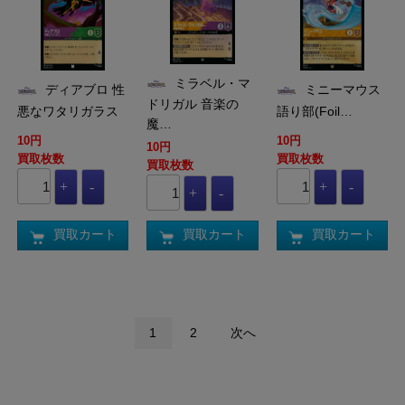
ミラベル・マ
ディアブロ 性
ミニーマウス
ドリガル 音楽の
悪なワタリガラス
語り部(Foil…
魔…
10円
10円
10円
買取枚数
買取枚数
買取枚数
買取カート
買取カート
買取カート
1
2
次へ