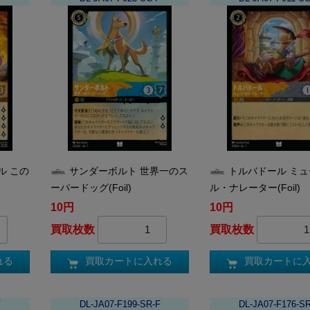
ル この
サンダーボルト 世界一のス
トルバドール ミ
ーパードッグ(Foil)
ル・ナレーター(Foil)
10円
10円
買取枚数
買取枚数
れる
買取カートに入れる
買取カートに
F
DL-JA07-F199-SR-F
DL-JA07-F176-S