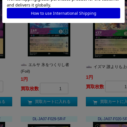
エルサ 氷をつくりし者
)
イズマ 誰よりも上(F
(Foil)
1円
1円
買取枚数
買取枚数
れる
買取カートに
買取カートに入れる
F
DL-JA07-F029-SR-F
DL-JA07-F020-S