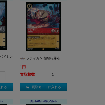
はバドミン
ラティガン 極悪犯罪者
1円
買取枚数
買取カートに入れる
入れる
R-F
DL-JA07-F095-SR-F