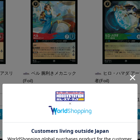
ぎアスリ
ベル 腕利きメカニック
ヒロ・ハマダ ア
(Foil)
者(Foil)
1円
1円
買取枚数
買取枚数
れる
買取カートに入れる
買取カートに
F
DL-JA07-F069-SR-F
DL-JA07-F068-S