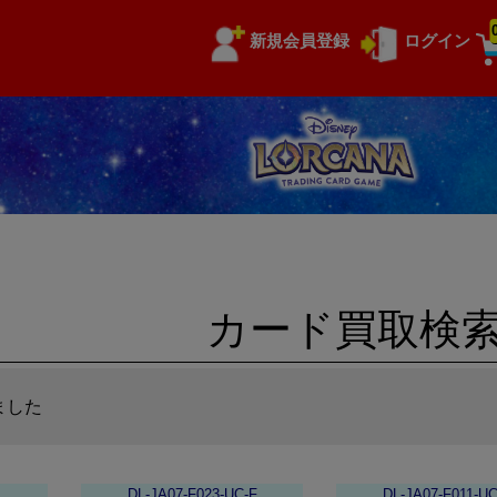
新規会員登録
ログイン
カード買取検
ました
DL-JA07-F023-UC-F
DL-JA07-F011-UC