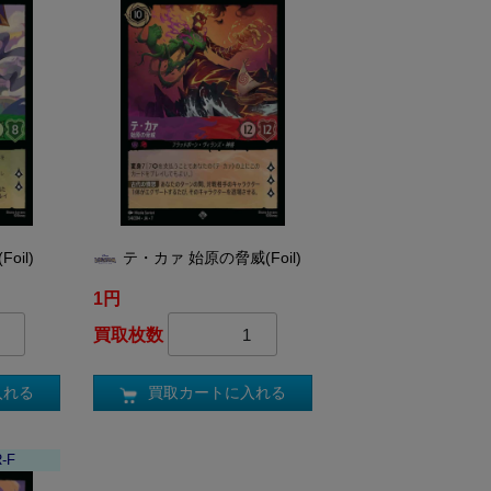
oil)
テ・カァ 始原の脅威(Foil)
1円
買取枚数
入れる
買取カートに入れる
R-F