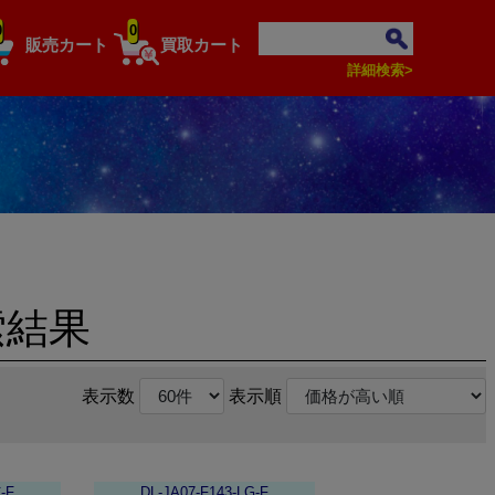
0
0
販売カート
買取カート
詳細検索>
索結果
表示数
表示順
-F
DL-JA07-F143-LG-F