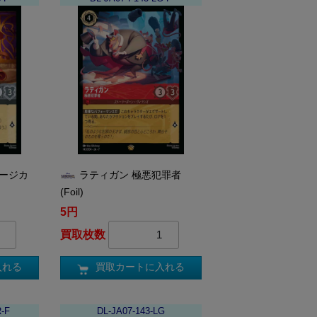
ュージカ
ラティガン 極悪犯罪者
(Foil)
5円
買取枚数
入れる
買取カートに入れる
R-F
DL-JA07-143-LG