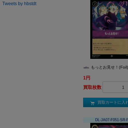
Tweets by hbstdt
もっとお見せ！(Foil
1円
買取枚数
買取カートに入
DL-JA07-F051-SR-