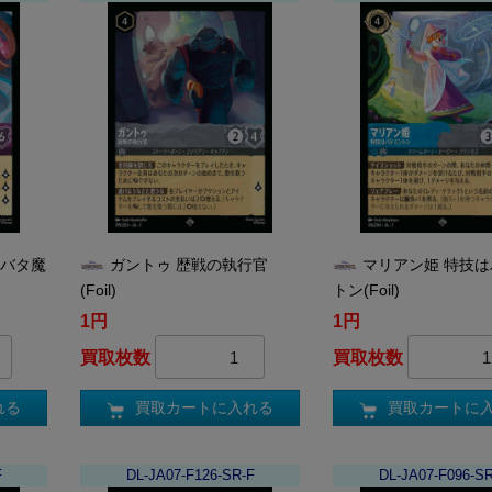
タバタ魔
ガントゥ 歴戦の執行官
マリアン姫 特技
(Foil)
トン(Foil)
1円
1円
買取枚数
買取枚数
れる
買取カートに入れる
買取カートに
F
DL-JA07-F126-SR-F
DL-JA07-F096-S