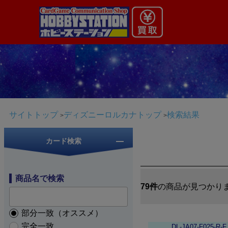
サイトトップ
ディズニーロルカナトップ
検索結果
カード検索
商品名で検索
79件
の商品が見つかり
部分一致（オススメ）
完全一致
DL-JA07-F025-R-F