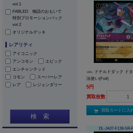
vol.1
FABLED 物語のおもいで
特別プロモーションパック
vol.2
オリジナルデッキ
レアリティ
アイコニック
アンコモン
エピック
エンチャンテッド
ドナルドダック ド
コモン
スーパーレア
法使い(Foil)
レア
レジェンダリー
5円
買取枚数
買取カートに入
検 索
DL-JA07-F139-SR-