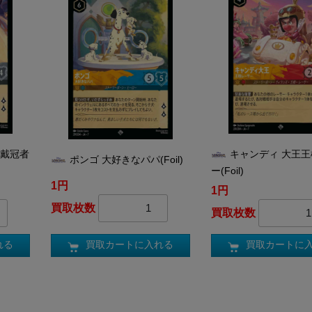
る戴冠者
キャンディ 大王
ポンゴ 大好きなパパ(Foil)
ー(Foil)
1円
1円
買取枚数
買取枚数
買取カートに入れる
れる
買取カートに