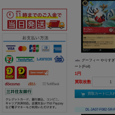
グーフィー やりす
ート(Foil)
1円
買取枚数
買取カートに入
DL-JA07-F082-SR-