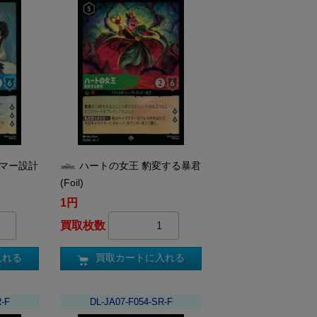
ーマー設計
ハートの女王 豹変する暴君
(Foil)
1円
買取枚数
入れる
買取カートに入れる
R-F
DL-JA07-F054-SR-F