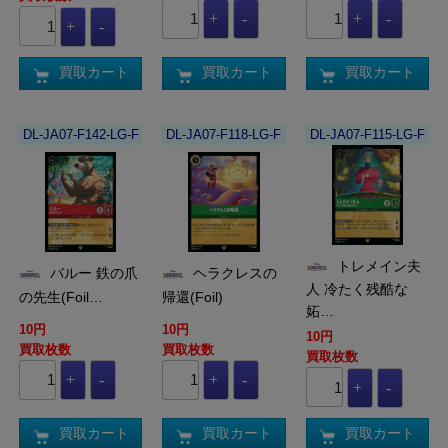
買取カート
買取カート
買取カート
DL-JA07-F142-LG-F
DL-JA07-F118-LG-F
DL-JA07-F115-LG-F
トレメイン夫
バルー 鉄の爪
ヘラクレスの
人 冷たく残酷な
の先生(Foil…
帰還(Foil)
妬…
10円
10円
10円
買取枚数
買取枚数
買取枚数
買取カート
買取カート
買取カート