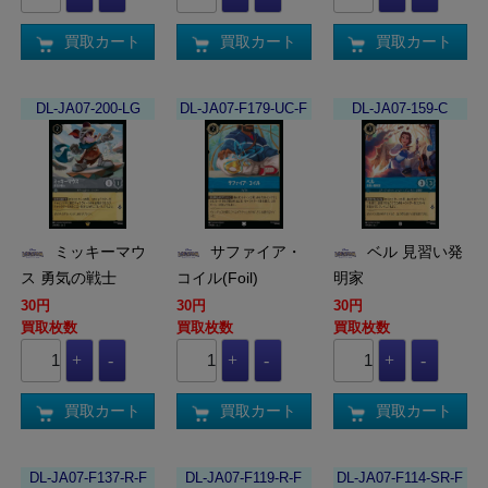
買取カート
買取カート
買取カート
DL-JA07-200-LG
DL-JA07-F179-UC-F
DL-JA07-159-C
ミッキーマウ
サファイア・
ベル 見習い発
ス 勇気の戦士
コイル(Foil)
明家
30円
30円
30円
買取枚数
買取枚数
買取枚数
買取カート
買取カート
買取カート
DL-JA07-F137-R-F
DL-JA07-F119-R-F
DL-JA07-F114-SR-F