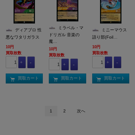
ミラベル・マ
ディアブロ 性
ミニーマウス
ドリガル 音楽の
悪なワタリガラス
語り部(Foil…
魔…
10円
10円
10円
買取枚数
買取枚数
買取枚数
買取カート
買取カート
買取カート
1
2
次へ