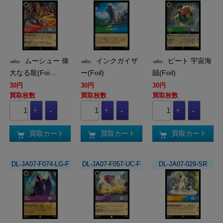
ムーシュー 偉
インクガイザ
ピート 宇宙海
大なる龍(Foi…
ー(Foil)
賊(Foil)
30円
30円
30円
買取枚数
買取枚数
買取枚数
買取カート
買取カート
買取カート
DL-JA07-F074-LG-F
DL-JA07-F057-UC-F
DL-JA07-029-SR