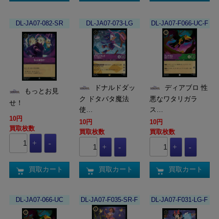
DL-JA07-082-SR
DL-JA07-073-LG
DL-JA07-F066-UC-F
ドナルドダッ
ディアブロ 性
もっとお見
ク ドタバタ魔法
悪なワタリガラ
せ！
使…
ス…
10円
10円
10円
買取枚数
買取枚数
買取枚数
買取カート
買取カート
買取カート
DL-JA07-066-UC
DL-JA07-F035-SR-F
DL-JA07-F031-LG-F