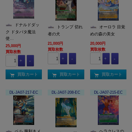
ドナルドダッ
トランプ 切れ
オーロラ 目覚
ク ドタバタ魔法
者の犬
めの森の美女
使…
21,000円
20,000円
25,000円
買取枚数
買取枚数
買取枚数
買取カート
買取カート
買取カート
DL-JA07-217-EC
DL-JA07-208-EC
DL-JA07-215-EC
ベル 腕利きメ
ヘラクレスの