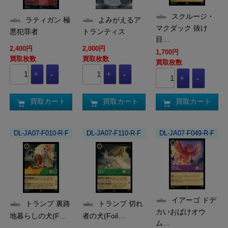
スクルージ・
ラティガン 極
よみがえるア
マクダック 抜け
悪犯罪者
トランティス
目…
2,400円
2,000円
1,700円
買取枚数
買取枚数
買取枚数
買取カート
買取カート
買取カート
DL-JA07-F010-R-F
DL-JA07-F110-R-F
DL-JA07-F049-R-F
イアーゴ ドデ
トランプ 裏路
トランプ 切れ
カいおばけオウ
地暮らしの犬(F…
者の犬(Foil…
ム…