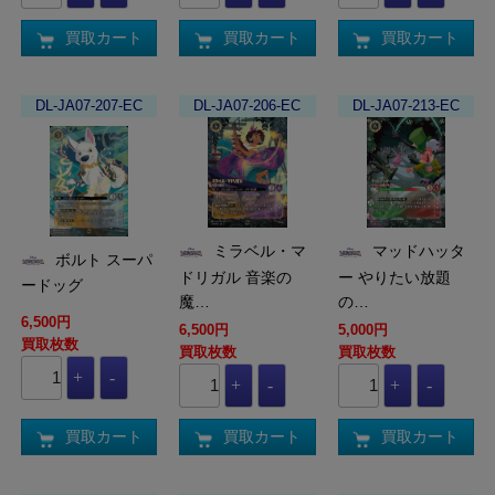
買取カート
買取カート
買取カート
DL-JA07-207-EC
DL-JA07-206-EC
DL-JA07-213-EC
ミラベル・マ
マッドハッタ
ボルト スーパ
ドリガル 音楽の
ー やりたい放題
ードッグ
魔…
の…
6,500円
6,500円
5,000円
買取枚数
買取枚数
買取枚数
買取カート
買取カート
買取カート