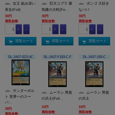
女王 妬み深い
巨大コブラ 蜃
ポンゴ 大好き
美女(Foil)
気楼の大蛇(Fo…
なパパ
30円
30円
30円
買取枚数
買取枚数
買取枚数
買取カート
買取カート
買取カート
DL-JA07-023-UC
DL-JA07-F193-C-F
DL-JA07-193-C
サンダーボル
ムーラン 男装
ムーラン 男装
ト 世界一のスー
の兵士(Foil…
の兵士
パ…
10円
10円
30円
買取枚数
買取枚数
買取枚数