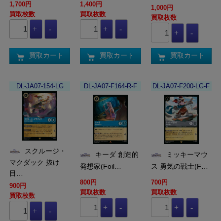
1,700円
1,400円
1,000円
買取枚数
買取枚数
買取枚数
買取カート
買取カート
買取カート
DL-JA07-154-LG
DL-JA07-F164-R-F
DL-JA07-F200-LG-F
スクルージ・
キーダ 創造的
ミッキーマウ
マクダック 抜け
発想家(Foil…
ス 勇気の戦士(F…
目…
800円
700円
900円
買取枚数
買取枚数
買取枚数