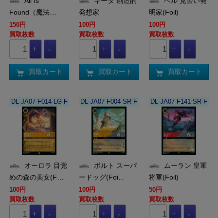
All Is
キーダ 創造的
ベル 見習い発
Found（魔法…
発想家
明家(Foil)
150円
100円
100円
買取枚数
買取枚数
買取枚数
買取カート
買取カート
買取カート
DL-JA07-F014-LG-F
DL-JA07-F004-SR-F
DL-JA07-F141-SR-F
オーロラ 目覚
ボルト スーパ
ムーラン 皇軍
めの森の美女(F…
ードッグ(Foi…
将軍(Foil)
100円
100円
50円
買取枚数
買取枚数
買取枚数