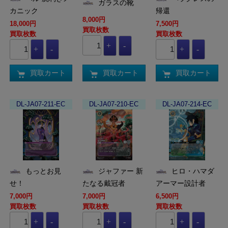
ガラスの靴
カニック
帰還
8,000円
18,000円
7,500円
買取枚数
買取枚数
買取枚数
買取カート
買取カート
買取カート
DL-JA07-211-EC
DL-JA07-210-EC
DL-JA07-214-EC
もっとお見
ジャファー 新
ヒロ・ハマダ
せ！
たなる戴冠者
アーマー設計者
7,000円
7,000円
6,500円
買取枚数
買取枚数
買取枚数