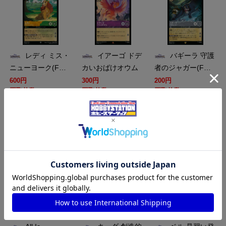
レディ ミス・
イアーゴ ドデ
バギーラ 守護
ニューヨーク(F…
カいおばけオウム
者のジャガー(F…
600円
300円
200円
買取枚数
買取枚数
買取枚数
買取カート
買取カート
買取カート
DL-JA07-F178-R-F
DL-JA07-164-R
DL-JA07-F159-C-F