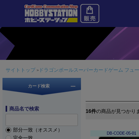
サイトトップ
ドラゴンボールスーパーカードゲーム フュ
カード検索
商品名で検索
16件
の商品が見つかり
部分一致（オススメ）
DB-CODE-05-01
完全一致