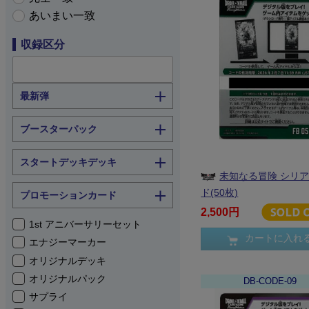
あいまい一致
収録区分
最新弾
ブースターパック
スタートデッキデッキ
未知なる冒険 シリ
ド(50枚)
プロモーションカード
2,500円
1st アニバーサリーセット
カートに入れ
エナジーマーカー
オリジナルデッキ
オリジナルパック
DB-CODE-09
サプライ