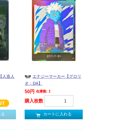
【人造人
エナジーマーカー【グロリ
オ：DA】
50円
在庫数: 3
購入枚数
れる
カートに入れる