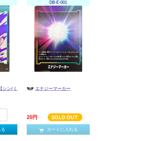
DB-E-001
【シン(ミ
エナジーマーカー
20円
れる
カートに入れる