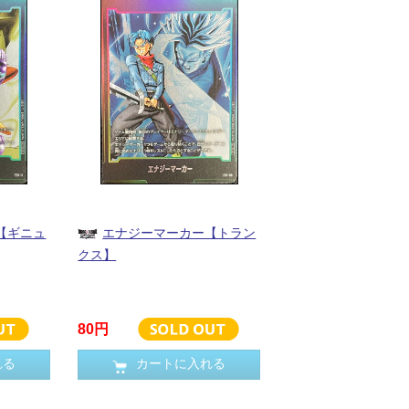
【ギニュ
エナジーマーカー【トラン
クス】
80円
れる
カートに入れる