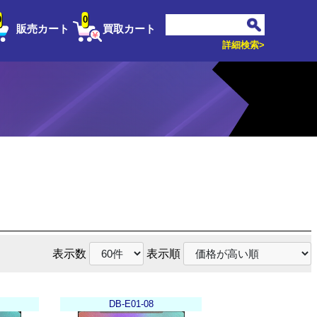
0
0
販売カート
買取カート
詳細検索>
表示数
表示順
DB-E01-08