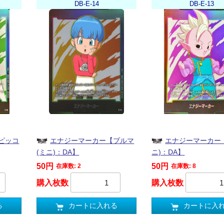
DB-E-14
DB-E-13
ピッコ
エナジーマーカー【ブルマ
エナジーマーカー
(ミニ)：DA】
ニ)：DA】
50円
50円
在庫数: 2
在庫数: 8
購入枚数
購入枚数
る
カートに入れる
カートに入