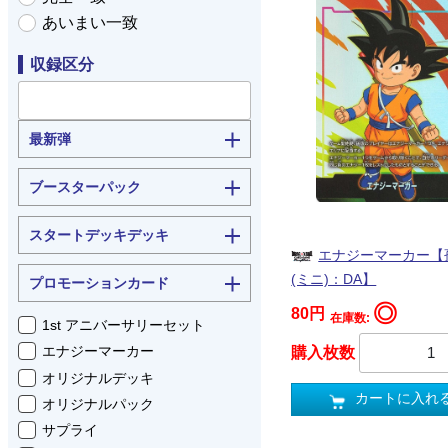
あいまい一致
収録区分
最新弾
ブースターパック
スタートデッキデッキ
エナジーマーカー【
(ミニ)：DA】
プロモーションカード
◎
80円
在庫数:
1st アニバーサリーセット
エナジーマーカー
購入枚数
オリジナルデッキ
カートに入れ
オリジナルパック
サプライ