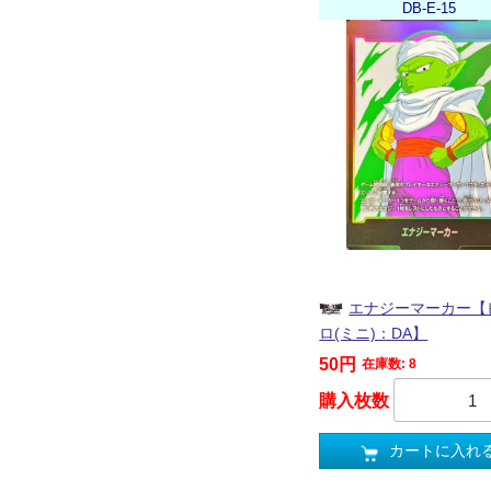
DB-E-15
エナジーマーカー【
ロ(ミニ)：DA】
50円
在庫数: 8
購入枚数
カートに入れ