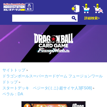
0
0
詳細検索>
サイトトップ
ドラゴンボールスーパーカードゲーム フュージョンワール
ドトップ
スタートデッキ ベジータ(ミニ) 超サイヤ人3[FS08]
ペラル：DA