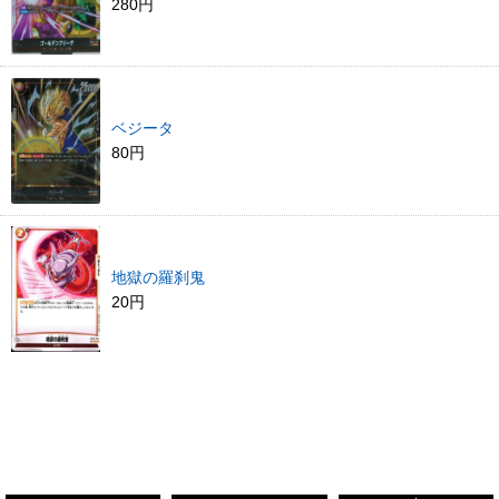
280円
ベジータ
80円
地獄の羅刹鬼
20円