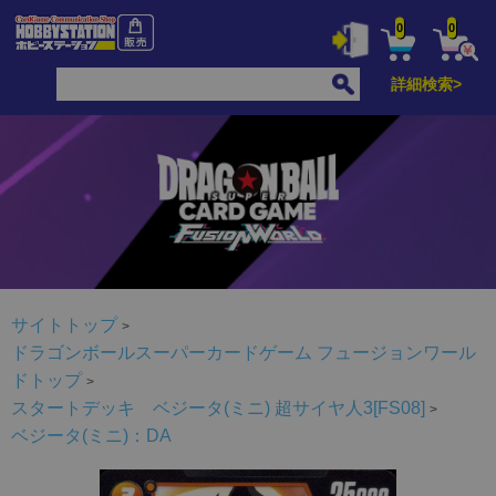
0
0
詳細検索>
サイトトップ
ドラゴンボールスーパーカードゲーム フュージョンワール
ドトップ
スタートデッキ ベジータ(ミニ) 超サイヤ人3[FS08]
ベジータ(ミニ)：DA