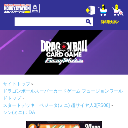
0
0
詳細検索>
サイトトップ
ドラゴンボールスーパーカードゲーム フュージョンワール
ドトップ
スタートデッキ ベジータ(ミニ) 超サイヤ人3[FS08]
シン(ミニ)：DA