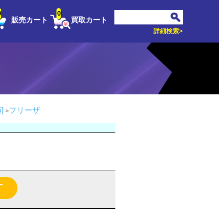
0
0
販売カート
買取カート
詳細検索>
]
フリーザ