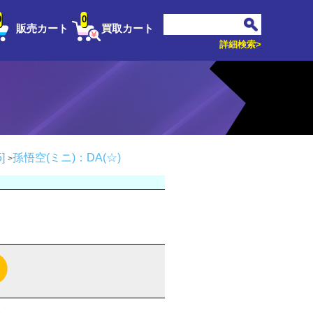
0
0
販売カート
買取カート
詳細検索>
]
孫悟空(ミニ)：DA(☆)